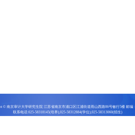
right © 南京审计大学研究生院 江苏省南京市浦口区江浦街道雨山西路86号敏行5楼 邮编：2
联系电话:025-58318145(培养),025-58312884(学位),025-58313060(招生)