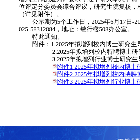
位评定分委员会综合评议，研究生院复核，
（详见附件）。
公示期为
5
个工作日，
2025
年
6
月
17
日
-2
025-58312884
，地址：敏行楼
508
办公室。
特此通知。
附件：
1.2025
年拟增列校内博士研究生
2.2025
年拟增列校内特聘博士研
3.2025
年拟增列行业博士研究生
附件1 2025年拟增列校内博士
附件2 2025年拟增列校内特聘
附件3 2025年拟增列行业博士
Copyrigh